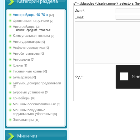
Категории раздела
s"> #bbcodes {display:none;} .selectors {hei
Имя *:
Автогрейдеры 40-70-х
[43]
Email:
Фронтовые погрузчики
[2]
Автогрейдеры
[3]
Легкие, средние, тяжелые
Коммунальная техника
[0]
Автогудронаторы
[0]
Асфальтоукладчики
[0]
Автобитумовозы
[0]
Автокраны
[5]
Краны
[3]
Гусеничные краны
[0]
Код *:
Бульдозера
[0]
Битумощебнераспределители
[2]
Буровые установки
[0]
Конвейеры
[0]
Машины ассенизационные
[0]
Машины вакуумные
подметально-уборочные
[0]
Экскаваторы
[11]
Мини-чат