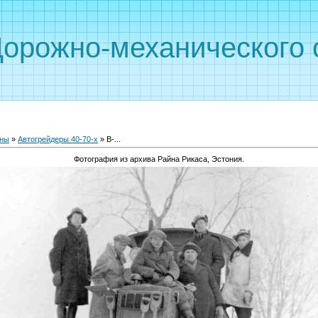
Дорожно-механического 
ны
»
Автогрейдеры 40-70-х
» В-...
Фотография из архива Райна Рикаса, Эстония.