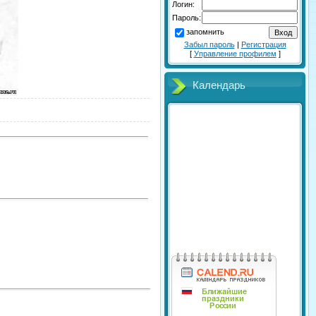
Логин:
Пароль:
запомнить
Забыл пароль
|
Регистрация
[
Управление профилем
]
Календарь