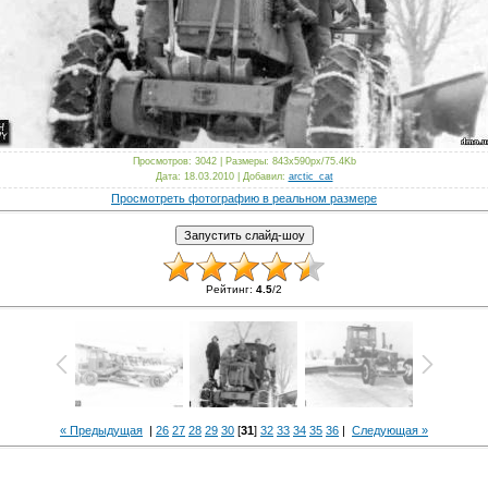
Просмотров
: 3042 |
Размеры
: 843x590px/75.4Kb
Дата
: 18.03.2010 |
Добавил
:
arctic_cat
Просмотреть фотографию в реальном размере
Рейтинг
:
4.5
/
2
« Предыдущая
|
26
27
28
29
30
[
31
]
32
33
34
35
36
|
Следующая »