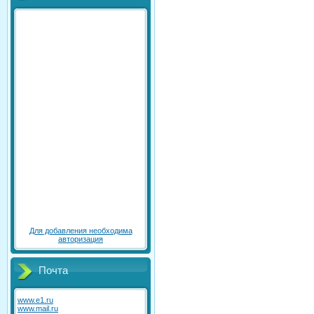
Для добавления необходима
авторизация
Почта
www.e1.ru
www.mail.ru