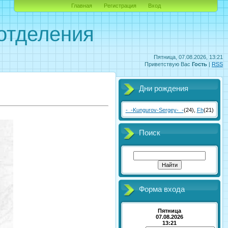
Главная
Регистрация
Вход
отделения
Пятница, 07.08.2026, 13:21
Приветствую Вас
Гость
|
RSS
Дни рождения
-_-Kungurov-Sergey-_-
(24)
,
Fh
(21)
Поиск
Форма входа
Пятница
07.08.2026
13:21