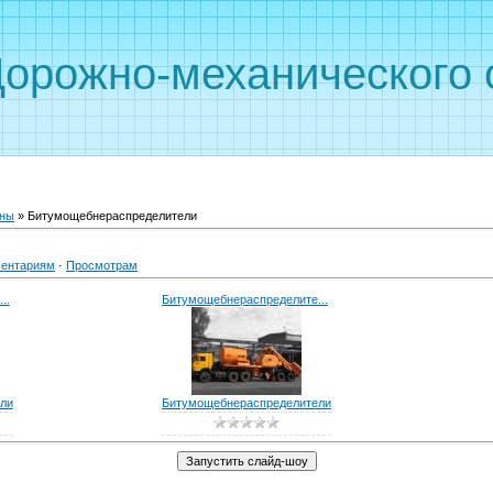
Дорожно-механического 
ны
» Битумощебнераспределители
ентариям
·
Просмотрам
..
Битумощебнераспределите...
ли
Битумощебнераспределители