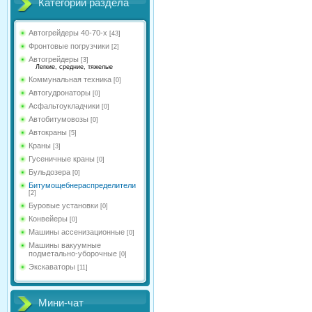
Категории раздела
Автогрейдеры 40-70-х
[43]
Фронтовые погрузчики
[2]
Автогрейдеры
[3]
Легкие, средние, тяжелые
Коммунальная техника
[0]
Автогудронаторы
[0]
Асфальтоукладчики
[0]
Автобитумовозы
[0]
Автокраны
[5]
Краны
[3]
Гусеничные краны
[0]
Бульдозера
[0]
Битумощебнераспределители
[2]
Буровые установки
[0]
Конвейеры
[0]
Машины ассенизационные
[0]
Машины вакуумные
подметально-уборочные
[0]
Экскаваторы
[11]
Мини-чат