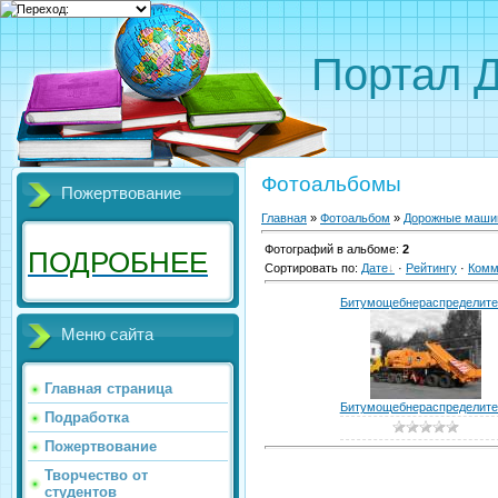
Портал 
Фотоальбомы
Пожертвование
Главная
»
Фотоальбом
»
Дорожные маши
Фотографий в альбоме
:
2
ПОДРОБНЕЕ
Сортировать по
:
Дате
·
Рейтингу
·
Комм
Битумощебнераспределите.
Меню сайта
Главная страница
Битумощебнераспределите
Подработка
Пожертвование
Творчество от
студентов