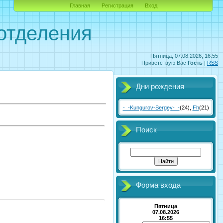
Главная
Регистрация
Вход
отделения
Пятница, 07.08.2026, 16:55
Приветствую Вас
Гость
|
RSS
Дни рождения
-_-Kungurov-Sergey-_-
(24)
,
Fh
(21)
Поиск
Форма входа
Пятница
07.08.2026
16:55