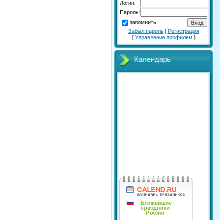
Логин:
Пароль:
запомнить
Забыл пароль
|
Регистрация
[
Управление профилем
]
Календарь