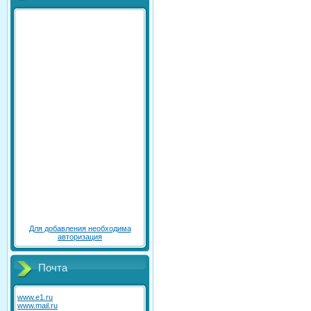
Для добавления необходима
авторизация
Почта
www.e1.ru
www.mail.ru