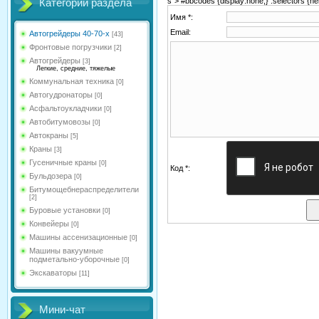
s"> #bbcodes {display:none;} .selectors {hei
Категории раздела
Имя *:
Email:
Автогрейдеры 40-70-х
[43]
Фронтовые погрузчики
[2]
Автогрейдеры
[3]
Легкие, средние, тяжелые
Коммунальная техника
[0]
Автогудронаторы
[0]
Асфальтоукладчики
[0]
Автобитумовозы
[0]
Автокраны
[5]
Краны
[3]
Гусеничные краны
[0]
Код *:
Бульдозера
[0]
Битумощебнераспределители
[2]
Буровые установки
[0]
Конвейеры
[0]
Машины ассенизационные
[0]
Машины вакуумные
подметально-уборочные
[0]
Экскаваторы
[11]
Мини-чат