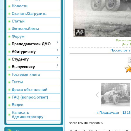
Новости
Скачать/Загрузить
Статьи
Фотоальбомы
Форум
Просмотро
Преподаватели ДМО
Дата
: 
Просмотреть
Абитуриенту
Студенту
Выпускнику
Гостевая книга
Тесты
Доска объявлений
FAQ (вопрос/ответ)
Видео
Написать
« Предыдущая
|
12
13
Администратору
Всего комментариев
:
0