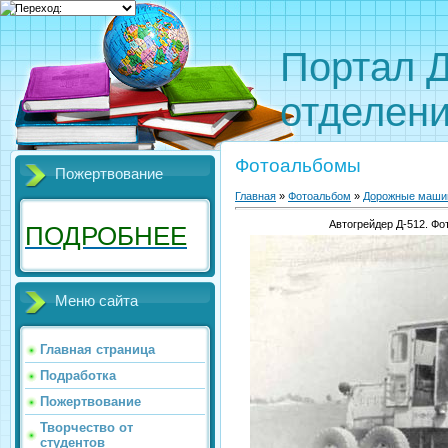
Портал 
отделен
Фотоальбомы
Пожертвование
Главная
»
Фотоальбом
»
Дорожные маши
Автогрейдер Д-512. Фо
ПОДРОБНЕЕ
Меню сайта
Главная страница
Подработка
Пожертвование
Творчество от
студентов