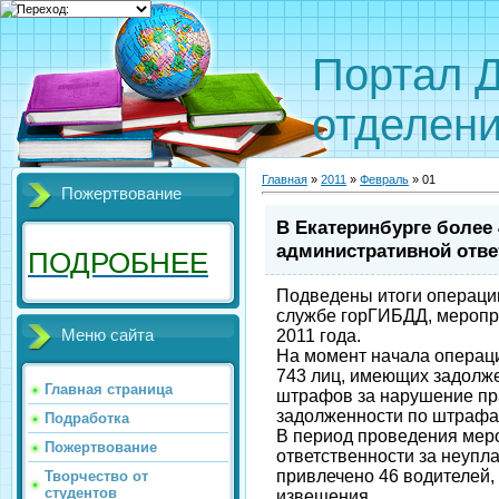
Портал 
отделен
Главная
»
2011
»
Февраль
»
01
Пожертвование
В Екатеринбурге более
административной отве
ПОДРОБНЕЕ
Подведены итоги операции 
службе горГИБДД, меропри
2011 года.
Меню сайта
На момент начала операци
743 лиц, имеющих задолж
Главная страница
штрафов за нарушение пр
задолженности по штрафам
Подработка
В период проведения мер
Пожертвование
ответственности за неупл
привлечено 46 водителей,
Творчество от
студентов
извещения.