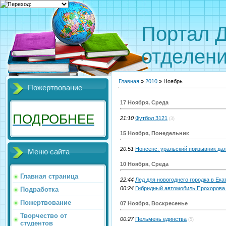
Портал 
отделен
Главная
»
2010
»
Ноябрь
Пожертвование
17 Ноября, Среда
ПОДРОБНЕЕ
21:10
Футбол 3121
(3)
15 Ноября, Понедельник
20:51
Нонсенс: уральский призывник да
Меню сайта
10 Ноября, Среда
Главная страница
22:44
Лед для новогоднего городка в Ека
00:24
Гибридный автомобиль Прохорова 
Подработка
Пожертвование
07 Ноября, Воскресенье
Творчество от
00:27
Пельмень единства
(5)
студентов