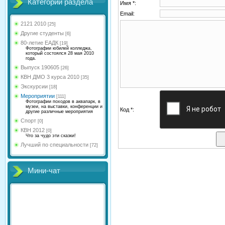
Категории раздела
Имя *:
Email:
2121 2010
[25]
Другие студенты
[6]
80-летие ЕАДК
[19]
Фотографии юбилей колледжа,
который состоялся 28 мая 2010
года.
Выпуск 190605
[26]
КВН ДМО 3 курса 2010
[35]
Экскурсии
[18]
Мероприятии
[111]
Фотографии походов в аквапарк, в
музеи, на выставки, конференции и
Код *:
другие различные мероприятия
Спорт
[0]
КВН 2012
[0]
Что за чудо эти сказки!
Лучший по специальности
[72]
Мини-чат