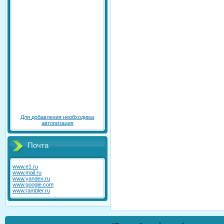
Для добавления необходима
авторизация
Почта
www.e1.ru
www.mail.ru
www.yandex.ru
www.google.com
www.rambler.ru