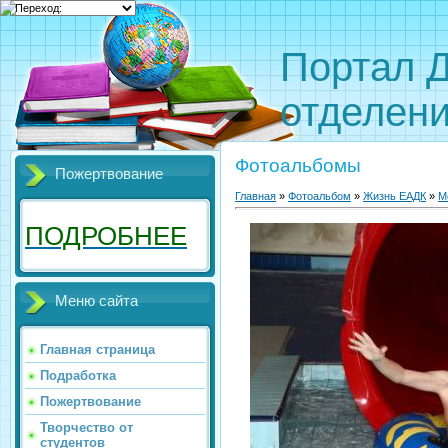
Портал 
отделен
Фотоальбомы
Пожертвование
Главная
»
Фотоальбом
»
Жизнь ЕАДК
»
М
ПОДРОБНЕЕ
Меню сайта
Главная страница
Подработка
Пожертвование
Творчество от
студентов