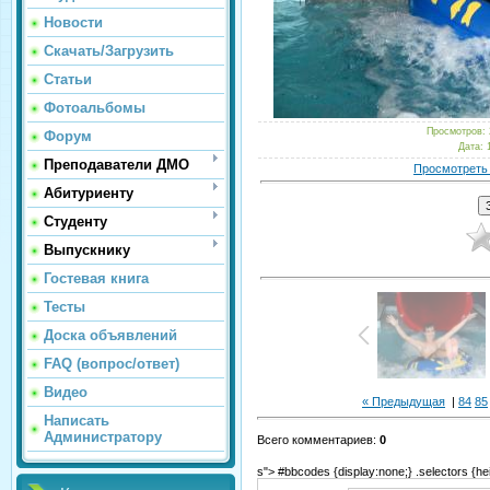
Новости
Скачать/Загрузить
Статьи
Фотоальбомы
Просмотров
:
Форум
Дата
: 
Преподаватели ДМО
Просмотреть
Абитуриенту
Студенту
Выпускнику
Гостевая книга
Тесты
Доска объявлений
FAQ (вопрос/ответ)
Видео
« Предыдущая
|
84
85
Написать
Администратору
Всего комментариев
:
0
s"> #bbcodes {display:none;} .selectors {hei