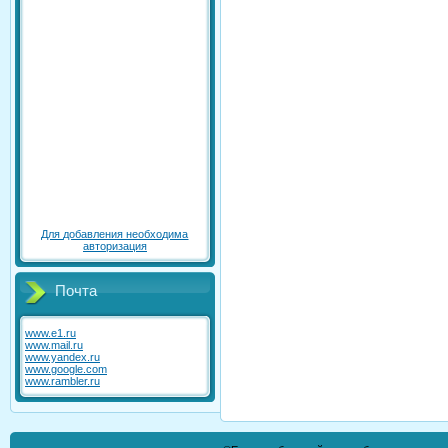
Для добавления необходима
авторизация
Почта
www.e1.ru
www.mail.ru
www.yandex.ru
www.google.com
www.rambler.ru