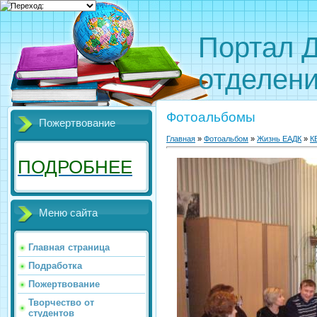
Портал 
отделен
Фотоальбомы
Пожертвование
Главная
»
Фотоальбом
»
Жизнь ЕАДК
»
К
ПОДРОБНЕЕ
Меню сайта
Главная страница
Подработка
Пожертвование
Творчество от
студентов