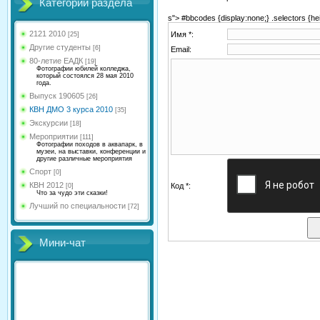
Категории раздела
s"> #bbcodes {display:none;} .selectors {hei
2121 2010
Имя *:
[25]
Другие студенты
[6]
Email:
80-летие ЕАДК
[19]
Фотографии юбилей колледжа,
который состоялся 28 мая 2010
года.
Выпуск 190605
[26]
КВН ДМО 3 курса 2010
[35]
Экскурсии
[18]
Мероприятии
[111]
Фотографии походов в аквапарк, в
музеи, на выставки, конференции и
другие различные мероприятия
Спорт
[0]
КВН 2012
Код *:
[0]
Что за чудо эти сказки!
Лучший по специальности
[72]
Мини-чат