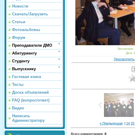
Новости
Скачать/Загрузить
Статьи
Фотоальбомы
Форум
Преподаватели ДМО
Просмотров
:
Абитуриенту
Дата
: 
Просмотреть
Студенту
Выпускнику
Гостевая книга
Тесты
Доска объявлений
FAQ (вопрос/ответ)
Видео
Написать
Администратору
« Предыдущая
|
24
25
Всего комментариев
:
0