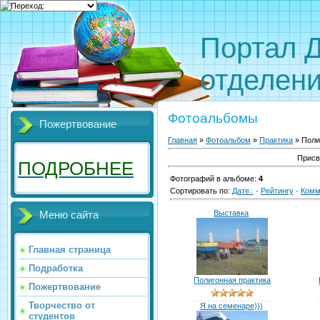
Портал 
отделен
Фотоальбомы
Пожертвование
Главная
»
Фотоальбом
»
Практика
» Поли
Присв
ПОДРОБНЕЕ
Фотографий в альбоме
:
4
Сортировать по
:
Дате
·
Рейтингу
·
Комм
Выставка
Меню сайта
Главная страница
Подработка
Полигонная практика
Пожертвование
Творчество от
Я на семенаре)))
студентов