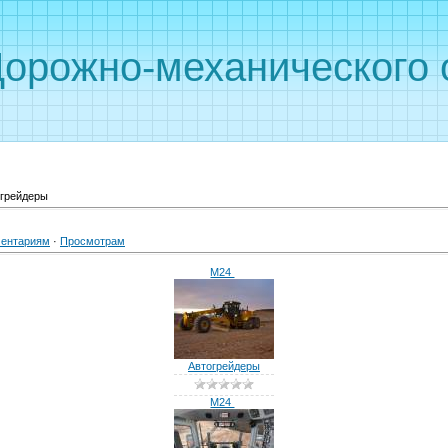
Дорожно-механического 
грейдеры
ентариям
·
Просмотрам
M24
Автогрейдеры
M24