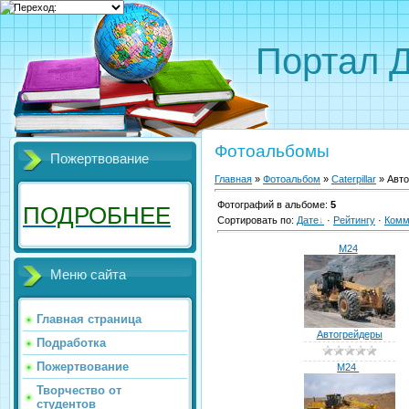
Портал 
Фотоальбомы
Пожертвование
Главная
»
Фотоальбом
»
Caterpillar
» Авто
Фотографий в альбоме
:
5
ПОДРОБНЕЕ
Сортировать по
:
Дате
·
Рейтингу
·
Комм
M24
Меню сайта
Главная страница
Автогрейдеры
Подработка
Пожертвование
M24
Творчество от
студентов