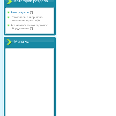
Категории раздела
Автогрейдеры
[5]
Самосвалы с шарнирно-
сочлененной рамой
[0]
Асфальтобетоноукладочное
оборудование
[0]
Мини-чат