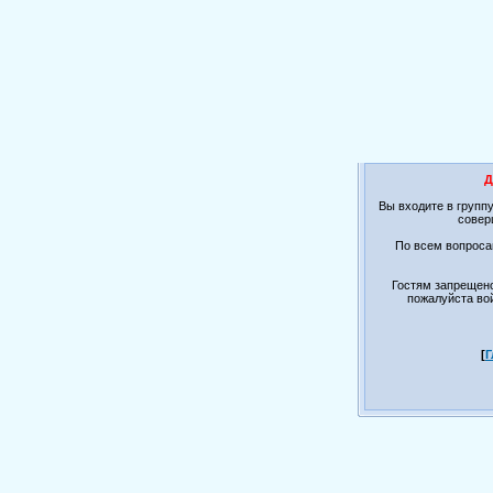
Д
Вы входите в групп
совер
По всем вопроса
Гостям запрещено
пожалуйста вой
[
Г